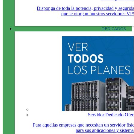
Disponga de toda la potencia, privacidad y segurid
que te otorgan nuestros servidores VP
DEDICADOS
Servidor Dedicado Ofer
Para aquellas empresas que necesitan un servidor físi
para sus aplicaciones y sistema