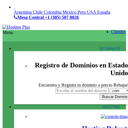
Argentina
Chile
Colombia
Mexico
Peru
USA
España
Mesa Central
+1 (305) 507 8026
Clientes
Menu
DOMINIOS
Registro de Dominios en Estado
Unido
Encuentra y Registra tu dominio a precio Rebaja
HOSTING