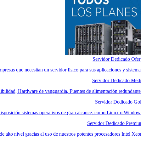
Servidor Dedicado Ofer
mpresas que necesitan un servidor físico para sus aplicaciones y sistema
Servidor Dedicado Med
nibilidad, Hardware de vanguardia, Fuentes de alimentación redundante
Servidor Dedicado Go
disposición sistemas operativos de gran alcance, como Linux o Window
Servidor Dedicado Premi
e alto nivel gracias al uso de nuestros potentes procesadores Intel Xeo