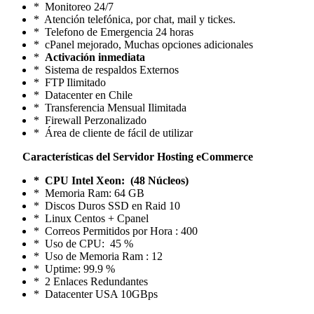
* Monitoreo 24/7
* Atención telefónica, por chat, mail y tickes.
* Telefono de Emergencia 24 horas
* cPanel mejorado, Muchas opciones adicionales
*
Activación inmediata
* Sistema de respaldos Externos
* FTP Ilimitado
* Datacenter en Chile
* Transferencia Mensual Ilimitada
* Firewall Perzonalizado
* Área de cliente de fácil de utilizar
Características del Servidor Hosting eCommerce
* CPU Intel Xeon: (48 Núcleos)
* Memoria Ram: 64 GB
* Discos Duros SSD en Raid 10
* Linux Centos + Cpanel
* Correos Permitidos por Hora : 400
* Uso de CPU: 45 %
* Uso de Memoria Ram : 12
* Uptime: 99.9 %
* 2 Enlaces Redundantes
* Datacenter USA 10GBps