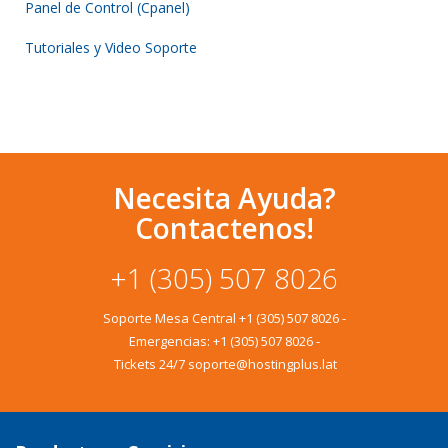
Panel de Control (Cpanel)
Tutoriales y Video Soporte
Necesita Ayuda?
Contactenos!
+1 (305) 507 8026
Soporte Mesa Central
+1 (305) 507 8026
-
Emergencias:
+1 (305) 507 8026
-
Tickets 24/7 soporte@hostingplus.lat