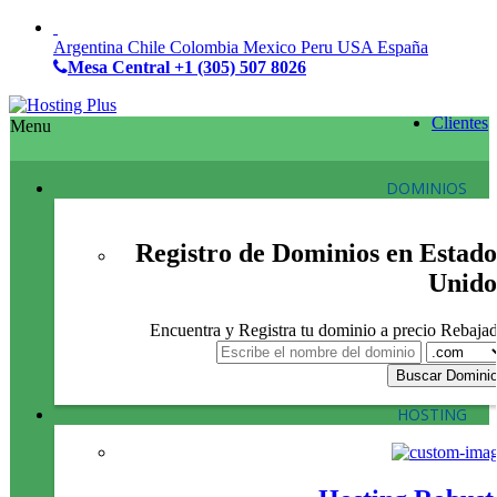
Argentina
Chile
Colombia
Mexico
Peru
USA
España
Mesa Central
+1 (305) 507 8026
Clientes
Menu
DOMINIOS
Registro de Dominios en Estado
Unido
Encuentra y Registra tu dominio a precio Rebaja
HOSTING