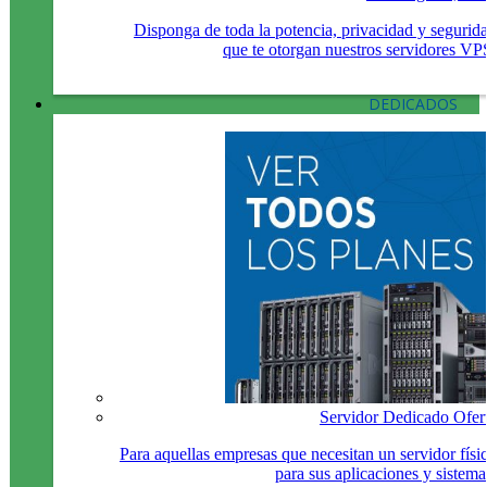
Disponga de toda la potencia, privacidad y segurid
que te otorgan nuestros servidores VP
DEDICADOS
Servidor Dedicado Ofer
Para aquellas empresas que necesitan un servidor físi
para sus aplicaciones y sistema