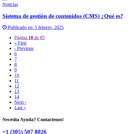
Noticias
Sistema de gestión de contenidos (CMS) ¿Qué es?
Publicado en:
5 febrero, 2025
Página
10
de 85
« First
‹ Previous
6
7
8
9
10
11
12
13
14
Next ›
Last »
Necesita Ayuda? Contactenos!
+1 (305) 507 8026