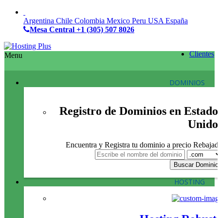
Argentina
Chile
Colombia
Mexico
Peru
USA
España
Mesa Central
+1 (305) 507 8026
Clientes
Menu
DOMINIOS
Registro de Dominios en Estado
Unido
Encuentra y Registra tu dominio a precio Rebaja
HOSTING