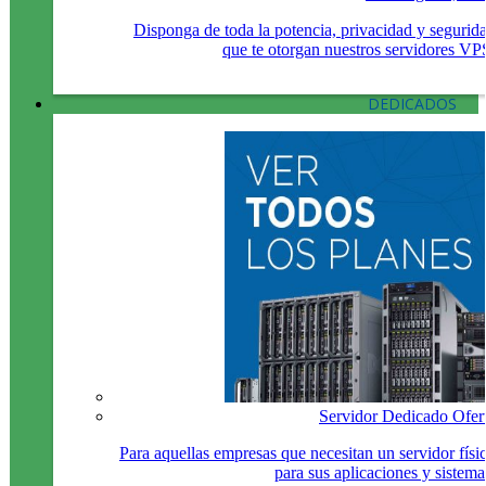
Disponga de toda la potencia, privacidad y segurid
que te otorgan nuestros servidores VP
DEDICADOS
Servidor Dedicado Ofer
Para aquellas empresas que necesitan un servidor físi
para sus aplicaciones y sistema