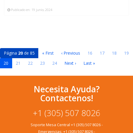
Publicado en:
19 junio, 2024
Página
20
de 85
« First
‹ Previous
16
17
18
19
20
21
22
23
24
Next ›
Last »
Necesita Ayuda?
Contactenos!
+1 (305) 507 8026
Soporte Mesa Central
+1 (305) 507 8026
-
Emergencias:
+1 (305) 507 8026
-