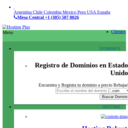
Argentina
Chile
Colombia
Mexico
Peru
USA
España
Mesa Central
+1 (305) 507 8026
Clientes
Menu
DOMINIOS
Registro de Dominios en Estado
Unido
Encuentra y Registra tu dominio a precio Rebaja
HOSTING