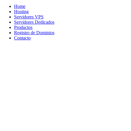
Home
Hosting
Servidores VPS
Servidores Dedicados
Productos
Registro de Dominios
Contacto
¿Tienes dudas? ¡Escríben