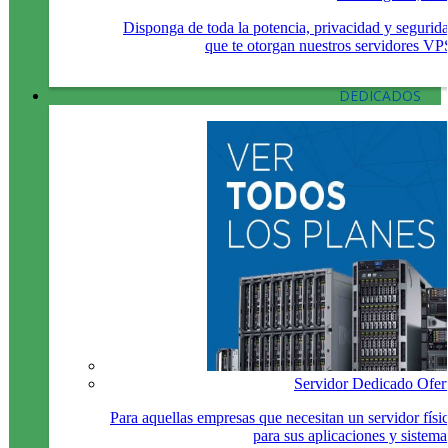
Disponga de toda la potencia, privacidad y segurid
que te otorgan nuestros servidores VP
DEDICADOS
Servidor Dedicado Ofer
Para aquellas empresas que necesitan un servidor físi
para sus aplicaciones y sistema