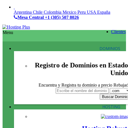
Argentina
Chile
Colombia
Mexico
Peru
USA
España
Mesa Central
+1 (305) 507 8026
Clientes
Menu
DOMINIOS
Registro de Dominios en Estado
Unido
Encuentra y Registra tu dominio a precio Rebaja
HOSTING