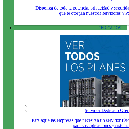
Disponga de toda la potencia, privacidad y segurid
que te otorgan nuestros servidores VP
DEDICADOS
Servidor Dedicado Ofer
Para aquellas empresas que necesitan un servidor físi
para sus aplicaciones y sistema