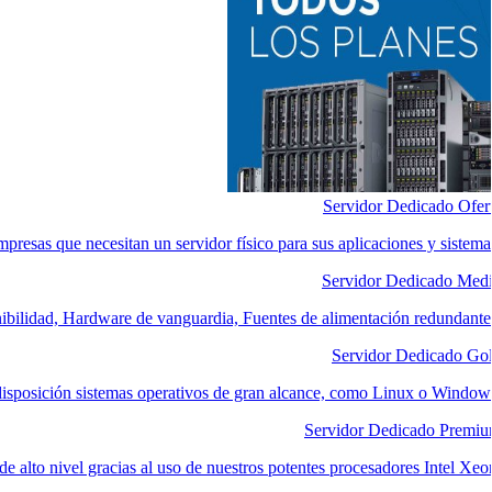
Servidor Dedicado Ofer
mpresas que necesitan un servidor físico para sus aplicaciones y sistema
Servidor Dedicado Med
nibilidad, Hardware de vanguardia, Fuentes de alimentación redundante
Servidor Dedicado Go
disposición sistemas operativos de gran alcance, como Linux o Window
Servidor Dedicado Premi
e alto nivel gracias al uso de nuestros potentes procesadores Intel Xeo