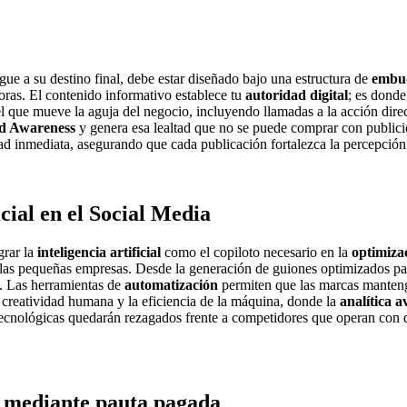
gue a su destino final, debe estar diseñado bajo una estructura de
embud
adoras. El contenido informativo establece tu
autoridad digital
; es donde
el que mueve la aguja del negocio, incluyendo llamadas a la acción dire
d Awareness
y genera esa lealtad que no se puede comprar con public
lidad inmediata, asegurando que cada publicación fortalezca la percepció
icial en el Social Media
grar la
inteligencia artificial
como el copiloto necesario en la
optimizac
a las pequeñas empresas. Desde la generación de guiones optimizados p
o. Las herramientas de
automatización
permiten que las marcas mantenga
creatividad humana y la eficiencia de la máquina, donde la
analítica 
 tecnológicas quedarán rezagados frente a competidores que operan con
to mediante pauta pagada