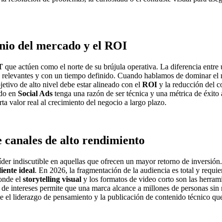
nio del mercado y el ROI
T
que actúen como el norte de su brújula operativa. La diferencia entr
es, relevantes y con un tiempo definido. Cuando hablamos de dominar el 
jetivo de alto nivel debe estar alineado con el
ROI
y la reducción del co
ido en
Social Ads
tenga una razón de ser técnica y una métrica de éxito
ta valor real al crecimiento del negocio a largo plazo.
e canales de alto rendimiento
 líder indiscutible en aquellas que ofrecen un mayor retorno de inversión
liente ideal
. En 2026, la fragmentación de la audiencia es total y requi
onde el
storytelling visual
y los formatos de video corto son las herrami
 de intereses permite que una marca alcance a millones de personas sin 
e el liderazgo de pensamiento y la publicación de contenido técnico qu