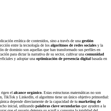
licación errática de contenidos, sino a través de una
gestión
sección entre la tecnología de los
algoritmos de redes sociales
y la
ón de dominio son aquellas que han transformado sus perfiles en
ación para dictar la narrativa de su sector, cultivar una
comunidad
erficiales y adoptar una
optimización de presencia digital
basada en
 rigen el
alcance orgánico
. Estas estructuras matemáticas no son
, TikTok y LinkedIn, el algoritmo tiene un único objetivo primordial:
orgánica depende directamente de la capacidad de tu
marketing de
cho inicial, utilizando
palabras clave secundarias
que ayuden a la
urar que el usuario detenga su scroll y consuma la totalidad del