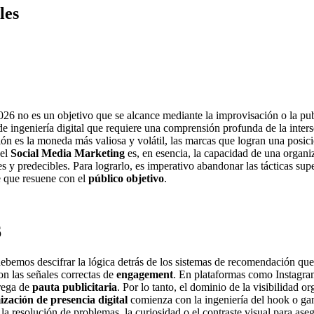
les
26 no es un objetivo que se alcance mediante la improvisación o la pub
 de ingeniería digital que requiere una comprensión profunda de la inter
 es la moneda más valiosa y volátil, las marcas que logran una posici
del
Social Media Marketing
es, en esencia, la capacidad de una organiz
les y predecibles. Para lograrlo, es imperativo abandonar las tácticas sup
e que resuene con el
público objetivo
.
6
ebemos descifrar la lógica detrás de los sistemas de recomendación que
on las señales correctas de
engagement
. En plataformas como Instagram
trega de
pauta publicitaria
. Por lo tanto, el dominio de la visibilidad 
ización de presencia digital
comienza con la ingeniería del hook o gan
a resolución de problemas, la curiosidad o el contraste visual para aseg