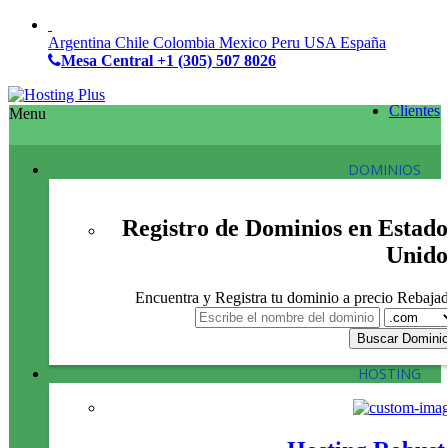
Argentina
Chile
Colombia
Mexico
Peru
USA
España
Mesa Central
+1 (305) 507 8026
Clientes
Menu
DOMINIOS
Registro de Dominios en Estado
Unido
Encuentra y Registra tu dominio a precio Rebaja
HOSTING