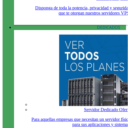
Disponga de toda la potencia, privacidad y segurid
que te otorgan nuestros servidores VP
DEDICADOS
Servidor Dedicado Ofer
Para aquellas empresas que necesitan un servidor físi
para sus aplicaciones y sistema