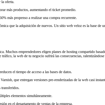
la oferta.
lorar más productos, aumentando el ticket promedio.
 60% más propenso a realizar una compra recurrente.
ica que la adquisición de nuevos. Un sitio web veloz es la base de una 
égica. Muchos emprendedores eligen planes de hosting compartido basado
o de tráfico, la web de tu negocio sufrirá las consecuencias, ralentizán
educen el tiempo de acceso a las bases de datos.
arnish, que entregan versiones pre-renderizadas de la web casi instan
 transferidos.
últiples elementos simultáneamente.
ersión en el departamento de ventas de la empresa.