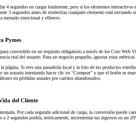
rdar 4 segundos en cargar totalmente, pero si los elementos interactivos
urante 3 segundos antes de renderizar cualquier elemento está enviando 
es a menudo emocional y efímero.
ra Pymes
ara convertirlo en un requisito obligatorio a través de los Core Web Vi
ia real del usuario. Para un negocio pequeño, ignorar estas métricas e
a página. Si eres una panadería local y la foto de tus productos estrel
que un usuario intentando hacer clic en “Comprar” y que el botón se m
illones en pérdidas anuales por carritos abandonados.
Vida del Cliente
ocumentada. Por cada segundo adicional de carga, la conversión puede c
o a 2 segundos podría, teóricamente, incrementar tus ingresos en un 20