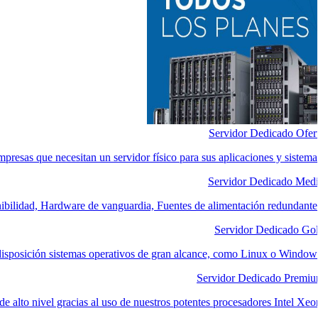
Servidor Dedicado Ofer
mpresas que necesitan un servidor físico para sus aplicaciones y sistema
Servidor Dedicado Med
nibilidad, Hardware de vanguardia, Fuentes de alimentación redundante
Servidor Dedicado Go
disposición sistemas operativos de gran alcance, como Linux o Window
Servidor Dedicado Premi
e alto nivel gracias al uso de nuestros potentes procesadores Intel Xeo