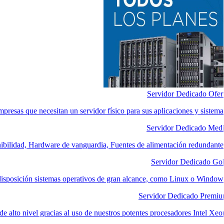
Servidor Dedicado Ofer
mpresas que necesitan un servidor físico para sus aplicaciones y sistema
Servidor Dedicado Med
nibilidad, Hardware de vanguardia, Fuentes de alimentación redundante
Servidor Dedicado Go
disposición sistemas operativos de gran alcance, como Linux o Window
Servidor Dedicado Premi
e alto nivel gracias al uso de nuestros potentes procesadores Intel Xeo