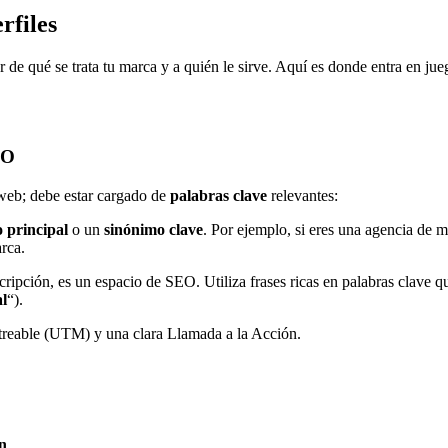
rfiles
 de qué se trata tu marca y a quién le sirve. Aquí es donde entra en ju
EO
o web; debe estar cargado de
palabras clave
relevantes:
 principal
o un
sinónimo clave
. Por ejemplo, si eres una agencia de 
rca.
cripción, es un espacio de SEO. Utiliza frases ricas en palabras clave 
al
“).
treable (UTM) y una clara Llamada a la Acción.
ón
.