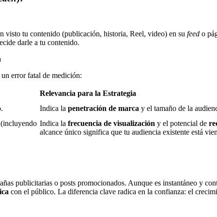
 visto tu contenido (publicación, historia, Reel, video) en su
feed
o pág
ecide darle a tu contenido.
a
 un error fatal de medición:
Relevancia para la Estrategia
.
Indica la
penetración de marca
y el tamaño de la audienc
 (incluyendo
Indica la
frecuencia de visualización
y el potencial de
re
alcance único significa que tu audiencia existente está vi
ñas publicitarias o posts promocionados. Aunque es instantáneo y contr
ica
con el público. La diferencia clave radica en la confianza: el crecim