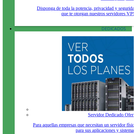
Disponga de toda la potencia, privacidad y segurid
que te otorgan nuestros servidores VP
DEDICADOS
Servidor Dedicado Ofer
Para aquellas empresas que necesitan un servidor físi
para sus aplicaciones y sistema