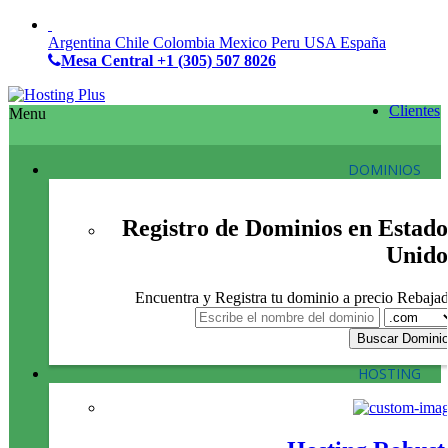
Argentina
Chile
Colombia
Mexico
Peru
USA
España
Mesa Central
+1 (305) 507 8026
Clientes
Menu
DOMINIOS
Registro de Dominios en Estado
Unido
Encuentra y Registra tu dominio a precio Rebaja
HOSTING