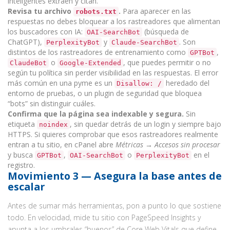
inteligentes extraen y citan.
Revisa tu archivo
.
Para aparecer en las
robots.txt
respuestas no debes bloquear a los rastreadores que alimentan
los buscadores con IA:
(búsqueda de
OAI-SearchBot
ChatGPT),
y
. Son
PerplexityBot
Claude-SearchBot
distintos de los rastreadores de entrenamiento como
,
GPTBot
o
, que puedes permitir o no
ClaudeBot
Google-Extended
según tu política sin perder visibilidad en las respuestas. El error
más común en una pyme es un
heredado del
Disallow: /
entorno de pruebas, o un plugin de seguridad que bloquea
“bots” sin distinguir cuáles.
Confirma que la página sea indexable y segura.
Sin
etiqueta
, sin quedar detrás de un login y siempre bajo
noindex
HTTPS. Si quieres comprobar que esos rastreadores realmente
entran a tu sitio, en cPanel abre
Métricas → Accesos sin procesar
y busca
,
o
en el
GPTBot
OAI-SearchBot
PerplexityBot
registro.
Movimiento 3 — Asegura la base antes de
escalar
Antes de sumar más herramientas, pon a punto lo que sostiene
todo. En velocidad, mide tu sitio con PageSpeed Insights y
apunta a los umbrales “buenos” de Core Web Vitals que define