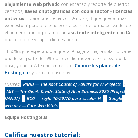
alojamiento web privado
con escaneo y reporte de puertos
cerrados,
llaves criptográficas con doble factor
y
licencias
antivirus
— para que crecer con IA no signifique quedar más
expuesto. Y para que empieces a usarla de forma activa desde
el primer día, incorporamos un
asistente inteligente con IA
que responde y capta clientes por ti.
El 80% sigue esperando a que la IA haga la magia sola. Tu pyme
puede ser parte del 5% que decidió moverse. Empieza por la
base, y que la IA te encuentre listo.
Conoce los planes de
Hostingplus
y arma tu base hoy.
Fuentes:
RAND — The Root Causes of Failure for AI Projects
·
MIT — The GenAI Divide: State of AI in Business 2025 (Project
NANDA)
·
BCG — regla 10/20/70 para escalar IA
·
Google
web.dev — Core Web Vitals
.
Equipo Hostingplus
Califica nuestro tutorial: