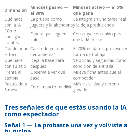
Mindset pasivo —
Mindset activo — el 5%
Dimensión
el 80%
que gana
Qué hace
La prueba como
La integra en una tarea real
con la IA
juguete y la abandona
y la deja produciendo
Cómo
Espera que lleguen
Construye contenido para
consigue
solos
que la IA lo cite
clientes
Dónde pone
Casi todo en “qué
El 70% en datos, procesos y
el foco
herramienta”
forma de trabajar
Qué hace
Deja la base para
Velocidad y seguridad como
con su sitio
después
condición de entrada
Frente al
Observa a ver qué
Mueve ficha antes que el
cambio
pasa
competidor
Resultado a
Más visibilidad y terreno
Cero impacto medible
6 meses
ganado
Tres señales de que estás usando la IA
como espectador
Señal 1 — La probaste una vez y volviste a
tu rutina