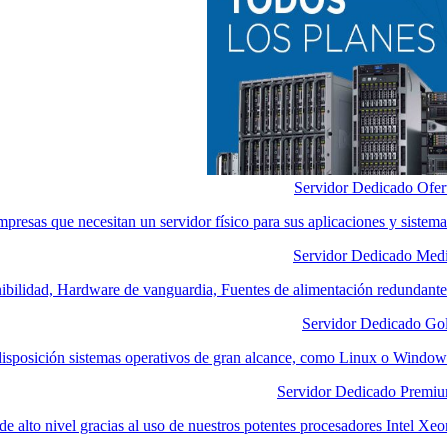
Servidor Dedicado Ofer
mpresas que necesitan un servidor físico para sus aplicaciones y sistema
Servidor Dedicado Med
nibilidad, Hardware de vanguardia, Fuentes de alimentación redundante
Servidor Dedicado Go
disposición sistemas operativos de gran alcance, como Linux o Window
Servidor Dedicado Premi
e alto nivel gracias al uso de nuestros potentes procesadores Intel Xeo