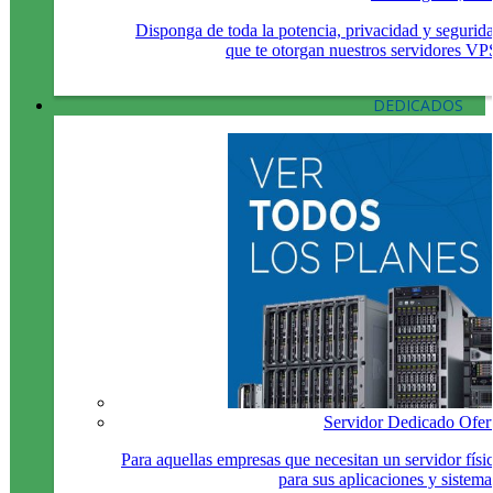
Disponga de toda la potencia, privacidad y segurid
que te otorgan nuestros servidores VP
DEDICADOS
Servidor Dedicado Ofer
Para aquellas empresas que necesitan un servidor físi
para sus aplicaciones y sistema