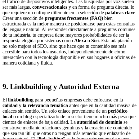
el tráfico de dispositivos inteligentes. Las búsquedas por voz suelen
ser más largas,
conversacionales
y en forma de pregunta directa, lo
que requiere un enfoque diferente en la selección de
palabras clave
.
Crear una sección de
preguntas frecuentes (FAQ)
bien
estructurada es la mejor manera de posicionarse para estas consultas
de lenguaje natural. Al responder directamente a preguntas comunes
de tu industria, tu empresa tiene mayores probabilidades de ser la
respuesta elegida por sistemas como
Alexa
o
Siri
. Esta adaptación
no solo mejora el SEO, sino que hace que tu contenido sea más
accesible para todos los usuarios, independientemente de cómo
interactúen con la tecnología disponible en sus hogares u oficinas de
manera cotidiana y fluida.
9. Linkbuilding y Autoridad Externa
El
linkbuilding
para pequeñas empresas debe enfocarse en la
calidad y la relevancia temática
antes que en la cantidad masiva de
enlaces sin sentido. Un solo enlace proveniente de un
periódico
local
o un blog especializado de tu sector tiene mucho más peso que
cientos de enlaces de baja calidad. La
autoridad de dominio
se
construye mediante relaciones genuinas y la creación de contenido
que sea tan útil que otros no tengan más remedio que enlazarlo de
forma natural. El “
link-baiting
” es la forma más segura de ganar