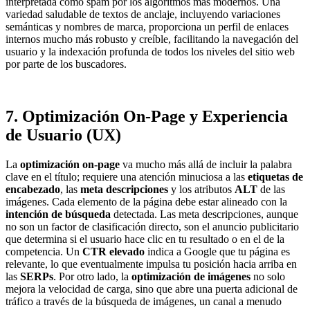
interpretada como spam por los algoritmos más modernos. Una
variedad saludable de textos de anclaje, incluyendo variaciones
semánticas y nombres de marca, proporciona un perfil de enlaces
internos mucho más robusto y creíble, facilitando la navegación del
usuario y la indexación profunda de todos los niveles del sitio web
por parte de los buscadores.
7. Optimización On-Page y Experiencia
de Usuario (UX)
La
optimización on-page
va mucho más allá de incluir la palabra
clave en el título; requiere una atención minuciosa a las
etiquetas de
encabezado
, las
meta descripciones
y los atributos
ALT
de las
imágenes. Cada elemento de la página debe estar alineado con la
intención de búsqueda
detectada. Las meta descripciones, aunque
no son un factor de clasificación directo, son el anuncio publicitario
que determina si el usuario hace clic en tu resultado o en el de la
competencia. Un
CTR elevado
indica a Google que tu página es
relevante, lo que eventualmente impulsa tu posición hacia arriba en
las
SERPs
. Por otro lado, la
optimización de imágenes
no solo
mejora la velocidad de carga, sino que abre una puerta adicional de
tráfico a través de la búsqueda de imágenes, un canal a menudo