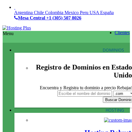
Argentina
Chile
Colombia
Mexico
Peru
USA
España
Mesa Central
+1 (305) 507 8026
Clientes
Menu
DOMINIOS
Registro de Dominios en Estado
Unido
Encuentra y Registra tu dominio a precio Rebaja
HOSTING