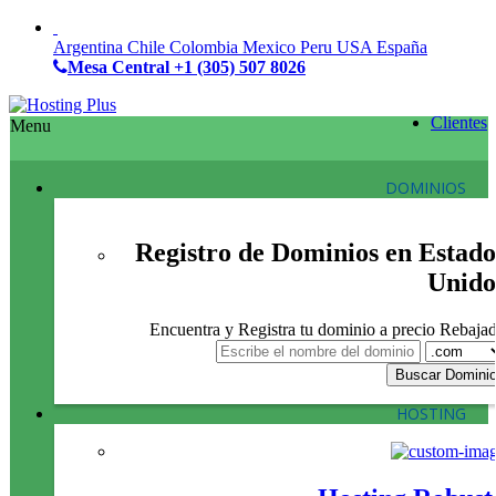
Argentina
Chile
Colombia
Mexico
Peru
USA
España
Mesa Central
+1 (305) 507 8026
Clientes
Menu
DOMINIOS
Registro de Dominios en Estado
Unido
Encuentra y Registra tu dominio a precio Rebaja
HOSTING