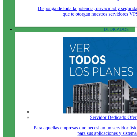
Disponga de toda la potencia, privacidad y segurid
que te otorgan nuestros servidores VP
DEDICADOS
Servidor Dedicado Ofer
Para aquellas empresas que necesitan un servidor físi
para sus aplicaciones y sistema