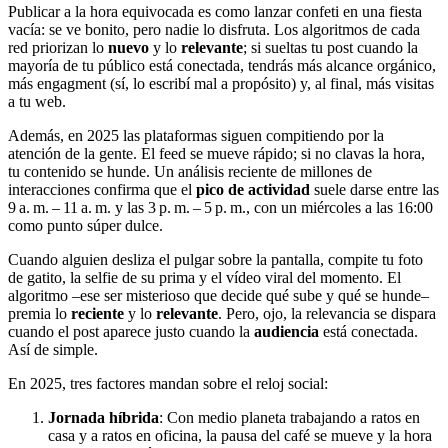
Publicar a la hora equivocada es como lanzar confeti en una fiesta
vacía: se ve bonito, pero nadie lo disfruta. Los algoritmos de cada
red priorizan lo
nuevo
y lo
relevante
; si sueltas tu post cuando la
mayoría de tu público está conectada, tendrás más alcance orgánico,
más engagment (sí, lo escribí mal a propósito) y, al final, más visitas
a tu web.
Además, en 2025 las plataformas siguen compitiendo por la
atención de la gente. El feed se mueve rápido; si no clavas la hora,
tu contenido se hunde. Un análisis reciente de millones de
interacciones confirma que el
pico de actividad
suele darse entre las
9 a. m. – 11 a. m. y las 3 p. m. – 5 p. m., con un miércoles a las 16:00
como punto súper dulce.
Cuando alguien desliza el pulgar sobre la pantalla, compite tu foto
de gatito, la selfie de su prima y el vídeo viral del momento. El
algoritmo –ese ser misterioso que decide qué sube y qué se hunde–
premia lo
reciente
y lo
relevante
. Pero, ojo, la relevancia se dispara
cuando el post aparece justo cuando la
audiencia
está conectada.
Así de simple.
En 2025, tres factores mandan sobre el reloj social:
Jornada híbrida
: Con medio planeta trabajando a ratos en
casa y a ratos en oficina, la pausa del café se mueve y la hora