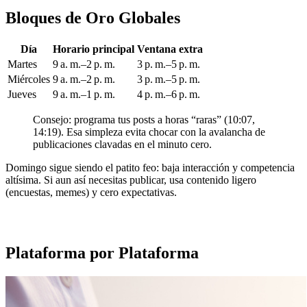
Bloques de Oro Globales
Día
Horario principal
Ventana extra
Martes
9 a. m.–2 p. m.
3 p. m.–5 p. m.
Miércoles
9 a. m.–2 p. m.
3 p. m.–5 p. m.
Jueves
9 a. m.–1 p. m.
4 p. m.–6 p. m.
Consejo: programa tus posts a horas “raras” (10:07,
14:19). Esa simpleza evita chocar con la avalancha de
publicaciones clavadas en el minuto cero.
Domingo sigue siendo el patito feo: baja interacción y competencia
altísima. Si aun así necesitas publicar, usa contenido ligero
(encuestas, memes) y cero expectativas.
Plataforma por Plataforma