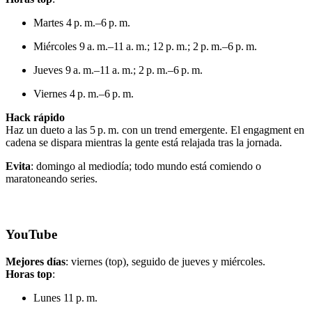
Martes 4 p. m.–6 p. m.
Miércoles 9 a. m.–11 a. m.; 12 p. m.; 2 p. m.–6 p. m.
Jueves 9 a. m.–11 a. m.; 2 p. m.–6 p. m.
Viernes 4 p. m.–6 p. m.
Hack rápido
Haz un dueto a las 5 p. m. con un trend emergente. El engagment en
cadena se dispara mientras la gente está relajada tras la jornada.
Evita
: domingo al mediodía; todo mundo está comiendo o
maratoneando series.
YouTube
Mejores días
: viernes (top), seguido de jueves y miércoles.
Horas top
:
Lunes 11 p. m.