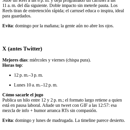
Sube un Reel a las 8 p. m. y deja programado un carrusel a las
11 a. m. del día siguiente. Doble impacto sin meterle pauta. Los
Reels tiran de entretención rápida; el carrusel educa o inspira, ideal
para guardados.
Evita
: domingo por la mañana; la gente aún no abre los ojos.
X (antes Twitter)
Mejores días
: miércoles y viernes (chispa pura).
Horas top
:
12 p. m.–3 p. m.
Lunes 10 a. m.–12 p. m.
Cómo sacarle el jugo
Publica un hilo entre 12 y 2 p. m.; el formato largo retiene a quien
está en pausa laboral. Añade un tweet con GIF a las 12:57: esa
mezcla de info + humor arranca RTs sin compasión.
Evita
: domingo y lunes de madrugada. La timeline parece desierto.