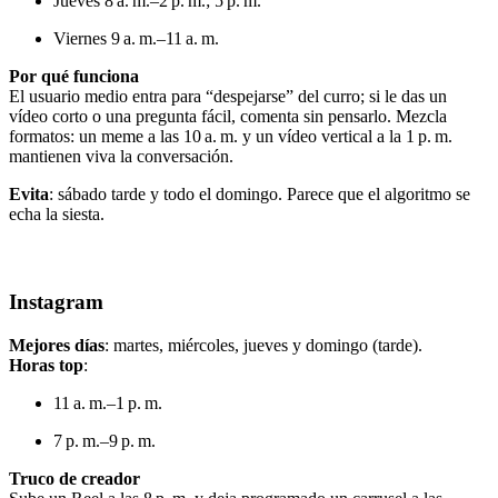
Jueves 8 a. m.–2 p. m.; 5 p. m.
Viernes 9 a. m.–11 a. m.
Por qué funciona
El usuario medio entra para “despejarse” del curro; si le das un
vídeo corto o una pregunta fácil, comenta sin pensarlo. Mezcla
formatos: un meme a las 10 a. m. y un vídeo vertical a la 1 p. m.
mantienen viva la conversación.
Evita
: sábado tarde y todo el domingo. Parece que el algoritmo se
echa la siesta.
Instagram
Mejores días
: martes, miércoles, jueves y domingo (tarde).
Horas top
:
11 a. m.–1 p. m.
7 p. m.–9 p. m.
Truco de creador