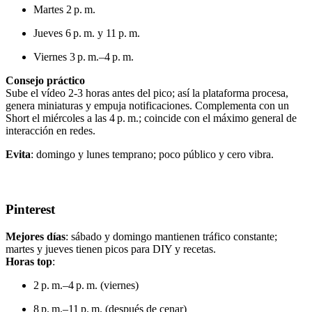
Martes 2 p. m.
Jueves 6 p. m. y 11 p. m.
Viernes 3 p. m.–4 p. m.
Consejo práctico
Sube el vídeo 2‑3 horas antes del pico; así la plataforma procesa,
genera miniaturas y empuja notificaciones. Complementa con un
Short el miércoles a las 4 p. m.; coincide con el máximo general de
interacción en redes.
Evita
: domingo y lunes temprano; poco público y cero vibra.
Pinterest
Mejores días
: sábado y domingo mantienen tráfico constante;
martes y jueves tienen picos para DIY y recetas.
Horas top
:
2 p. m.–4 p. m. (viernes)
8 p. m.–11 p. m. (después de cenar)