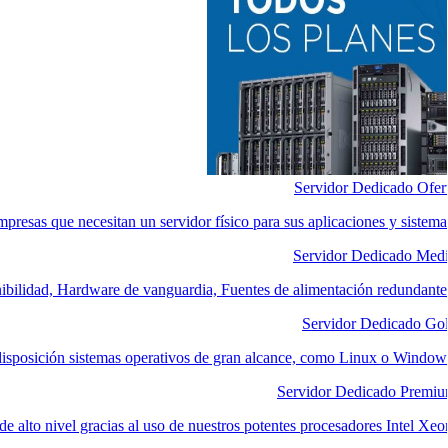
Servidor Dedicado Ofer
mpresas que necesitan un servidor físico para sus aplicaciones y sistema
Servidor Dedicado Med
nibilidad, Hardware de vanguardia, Fuentes de alimentación redundante
Servidor Dedicado Go
disposición sistemas operativos de gran alcance, como Linux o Window
Servidor Dedicado Premi
e alto nivel gracias al uso de nuestros potentes procesadores Intel Xeo