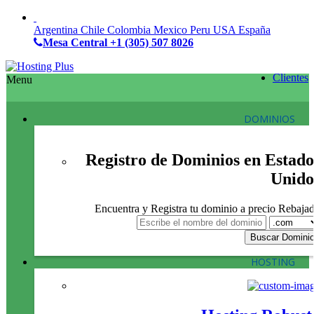
Argentina
Chile
Colombia
Mexico
Peru
USA
España
Mesa Central
+1 (305) 507 8026
Clientes
Menu
DOMINIOS
Registro de Dominios en Estado
Unido
Encuentra y Registra tu dominio a precio Rebaja
HOSTING