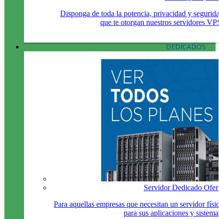
Disponga de toda la potencia, privacidad y segurid
que te otorgan nuestros servidores VP
DEDICADOS
Servidor Dedicado Ofer
Para aquellas empresas que necesitan un servidor físi
para sus aplicaciones y sistema