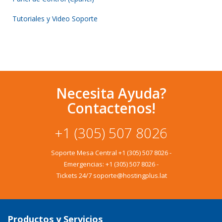
Tutoriales y Video Soporte
Necesita Ayuda?
Contactenos!
+1 (305) 507 8026
Soporte Mesa Central
+1 (305) 507 8026
-
Emergencias:
+1 (305) 507 8026
-
Tickets 24/7 soporte@hostingplus.lat
Productos y Servicios