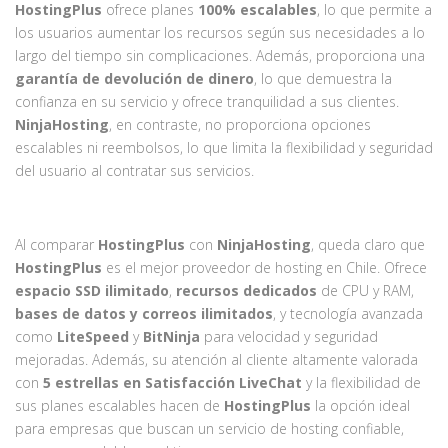
HostingPlus
ofrece planes
100% escalables
, lo que permite a
los usuarios aumentar los recursos según sus necesidades a lo
largo del tiempo sin complicaciones. Además, proporciona una
garantía de devolución de dinero
, lo que demuestra la
confianza en su servicio y ofrece tranquilidad a sus clientes.
NinjaHosting
, en contraste, no proporciona opciones
escalables ni reembolsos, lo que limita la flexibilidad y seguridad
del usuario al contratar sus servicios.
Al comparar
HostingPlus
con
NinjaHosting
, queda claro que
HostingPlus
es el mejor proveedor de hosting en Chile. Ofrece
espacio SSD ilimitado
,
recursos dedicados
de CPU y RAM,
bases de datos y correos ilimitados
, y tecnología avanzada
como
LiteSpeed
y
BitNinja
para velocidad y seguridad
mejoradas. Además, su atención al cliente altamente valorada
con
5 estrellas en Satisfacción LiveChat
y la flexibilidad de
sus planes escalables hacen de
HostingPlus
la opción ideal
para empresas que buscan un servicio de hosting confiable,