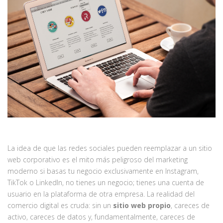
La idea de que las redes sociales pueden reemplazar a un sitio
web corporativo es el mito más peligroso del marketing
moderno si basas tu negocio exclusivamente en Instagram,
TikTok o LinkedIn, no tienes un negocio; tienes una cuenta de
usuario en la plataforma de otra empresa. La realidad del
comercio digital es cruda: sin un
sitio web propio
, careces de
activo, careces de datos y, fundamentalmente, careces de