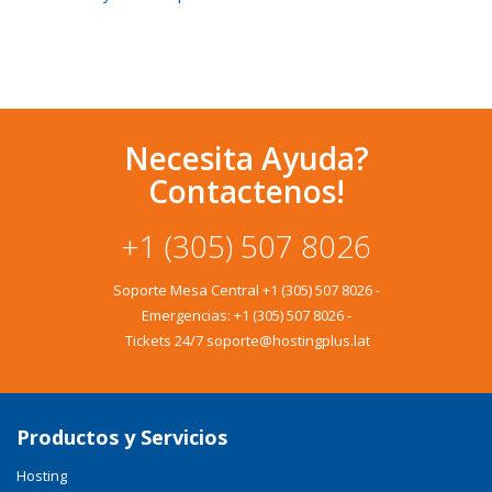
Necesita Ayuda?
Contactenos!
+1 (305) 507 8026
Soporte Mesa Central
+1 (305) 507 8026
-
Emergencias:
+1 (305) 507 8026
-
Tickets 24/7 soporte@hostingplus.lat
Productos y Servicios
Hosting