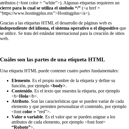
atributos (<font color = ”white”>). Algunas etiquetas requieren un
cierre para lo cual se utiliza el símbolo “/”
(<a href =
“https://www.hostingplus.mx”>Hostingplus</a>).
Gracias a las etiquetas HTML el desarrollo de páginas web es
independiente del idioma, el sistema operativo o el dispositivo
que
se utilice. Se trata del estándar internacional para la creación de sitios
web.
Cuáles son las partes de una etiqueta HTML
Una etiqueta HTML puede contener cuatro partes fundamentales:
Elemento
. Es el propio nombre de la etiqueta y define su
función, por ejemplo
<body>
.
Contenido
. Es el texto que muestra la etiqueta, por ejemplo
<b>
Hola
</b>.
Atributo
. Son las características que se pueden variar de cada
elemento y que permiten personalizar el contenido, por ejemplo
<font
color =
“red”>.
Valor o variable
. Es el valor que se pueden asignar a los
atributos de cada elemento, por ejemplo <font font=
“Roboto”
>.