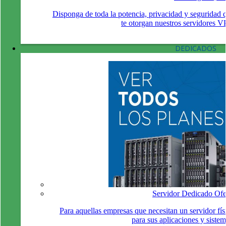
Disponga de toda la potencia, privacidad y seguridad 
te otorgan nuestros servidores V
DEDICADOS
Servidor Dedicado Ofe
Para aquellas empresas que necesitan un servidor fís
para sus aplicaciones y sistem