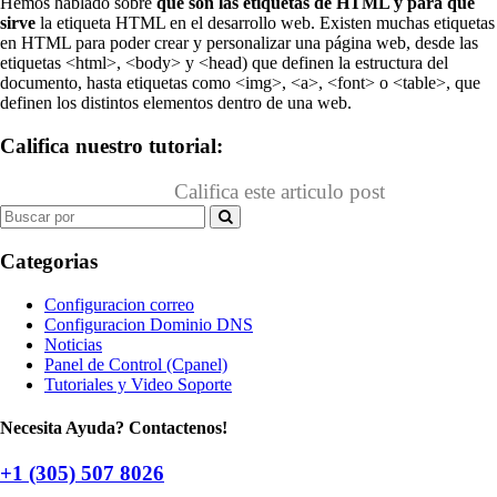
Hemos hablado sobre
qué son las etiquetas de HTML y para qué
sirve
la etiqueta HTML en el desarrollo web. Existen muchas etiquetas
en HTML para poder crear y personalizar una página web, desde las
etiquetas <html>, <body> y <head) que definen la estructura del
documento, hasta etiquetas como <img>, <a>, <font> o <table>, que
definen los distintos elementos dentro de una web.
Califica nuestro tutorial:
Califica este articulo post
Search
for:
Categorias
Configuracion correo
Configuracion Dominio DNS
Noticias
Panel de Control (Cpanel)
Tutoriales y Video Soporte
Necesita Ayuda? Contactenos!
+1 (305) 507 8026