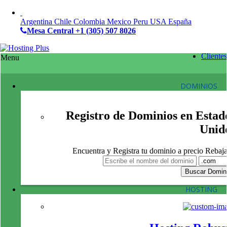
Argentina
Chile
Colombia
Mexico
Peru
USA
España
Mesa Central
+1 (305) 507 8026
Clientes
Menu
DOMINIOS
Registro de Dominios en Estad
Unid
Encuentra y Registra tu dominio a precio Rebaj
HOSTING