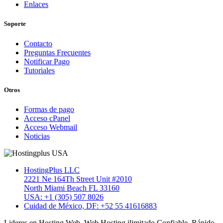
Enlaces
Soporte
Contacto
Preguntas Frecuentes
Notificar Pago
Tutoriales
Otros
Formas de pago
Acceso cPanel
Acceso Webmail
Noticias
HostingPlus LLC
2221 Ne 164Th Street Unit #2010
North Miami Beach FL 33160
USA: +1 (305) 507 8026
Cuidad de México, DF: +52 55 41616883
Lideres en Hosting Web. Web Hosting ilimitado Confiable, Rápido