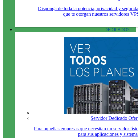
Disponga de toda la potencia, privacidad y segurid
que te otorgan nuestros servidores VP
DEDICADOS
Servidor Dedicado Ofer
Para aquellas empresas que necesitan un servidor físi
para sus aplicaciones y sistema