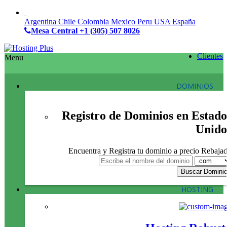
Argentina
Chile
Colombia
Mexico
Peru
USA
España
Mesa Central
+1 (305) 507 8026
Clientes
Menu
DOMINIOS
Registro de Dominios en Estado
Unido
Encuentra y Registra tu dominio a precio Rebaja
HOSTING