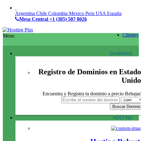
Argentina
Chile
Colombia
Mexico
Peru
USA
España
Mesa Central
+1 (305) 507 8026
Clientes
Menu
DOMINIOS
Registro de Dominios en Estado
Unido
Encuentra y Registra tu dominio a precio Rebaja
HOSTING