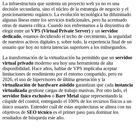
La infraestructura que sustenta un proyecto web ya no es una
decisión secundaria, sino el núcleo de la estrategia de negocio y el
posicionamiento orgánico. La evolución tecnológica ha difuminado
algunas líneas entre los servicios tradicionales, pero ha acentuado
otras de manera crítica. Cuando nos enfrentamos a la disyuntiva de
elegir entre un
VPS (Virtual Private Server)
y un
servidor
dedicado
, estamos decidiendo el techo de crecimiento, la seguridad
de nuestros activos digitales y, sobre todo, la experiencia final de un
usuario que hoy no tolera latencias superiores a los milisegundos.
La transformación de la virtualización ha permitido que un
servidor
virtual privado
moderno sea hoy una herramienta de alta
disponibilidad. Hace años, hablar de VPS implicaba aceptar
limitaciones de rendimiento por el entorno compartido, pero en
2026, el uso de hipervisores de última generación y la
virtualización de hardware asistido
garantizan que cada
instancia
virtualizada
gestione cargas de trabajo masivas. Por otro lado, el
servidor físico exclusivo
o
Bare Metal
sigue representando la
cúspide del control, entregando el 100% de los recursos físicos a un
único usuario. Entender cuál de estas arquitecturas se alinea con tus
objetivos de
SEO técnico
es el primer paso para dominar los
resultados de búsqueda este año.