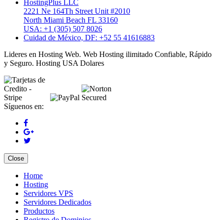
HostingPlus LLC
2221 Ne 164Th Street Unit #2010
North Miami Beach FL 33160
USA: +1 (305) 507 8026
Cuidad de México, DF: +52 55 41616883
Lideres en Hosting Web. Web Hosting ilimitado Confiable, Rápido
y Seguro. Hosting USA Dolares
Síguenos en:
Close
Home
Hosting
Servidores VPS
Servidores Dedicados
Productos
Registro de Dominios