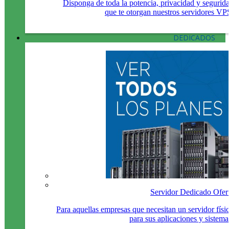
Disponga de toda la potencia, privacidad y segurid
que te otorgan nuestros servidores VP
DEDICADOS
Servidor Dedicado Ofer
Para aquellas empresas que necesitan un servidor físi
para sus aplicaciones y sistema