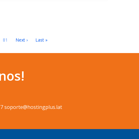
81
Next ›
Last »
nos!
/7 soporte@hostingplus.lat