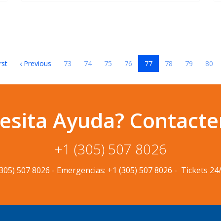
rst
‹ Previous
73
74
75
76
77
78
79
80
esita Ayuda? Contacte
+1 (305) 507 8026
(305) 507 8026
-
Emergencias:
+1 (305) 507 8026
-
Tickets 24