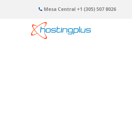
Mesa Central
+1 (305) 507 8026
Tutoriales y Video 
Inicio
>
Tutoriales y Video Soporte