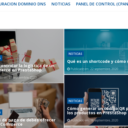
URACION DOMINIO DNS
NOTICIAS
PANEL DE CONTROL (CPAN
NOTICIAS
S
Qué es un shortcode y cómo 
ontrolar la logística de un
Publicado en:
22 septiembre, 2020
erce en PrestaShop
do en:
23 septiembre, 2020
NOTICIAS
Cómo generar un código QR 
los productos en PrestaShop
S
 de pago de debes ofrecer
Publicado en:
18 septiembre, 2020
 eCommerce