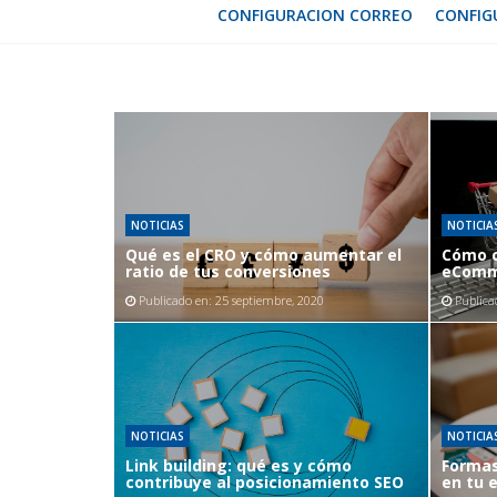
CONFIGURACION CORREO
CONFIG
NOTICIAS
NOTICIA
Qué es el CRO y cómo aumentar el
Cómo c
ratio de tus conversiones
eComm
Publicado en:
25 septiembre, 2020
Publica
NOTICIAS
NOTICIA
Link building: qué es y cómo
Formas
contribuye al posicionamiento SEO
en tu