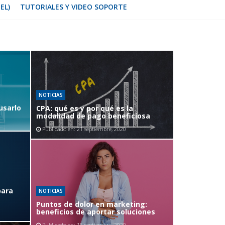
EL)
TUTORIALES Y VIDEO SOPORTE
NOTICIAS
usarlo
CPA: qué es y por qué es la
modalidad de pago beneficiosa
Publicado en:
21 septiembre, 2020
para
NOTICIAS
Puntos de dolor en marketing:
beneficios de aportar soluciones
Publicado en:
16 septiembre, 2020