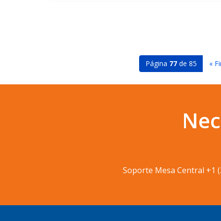
Página
77
de 85
« Fi
Nec
Soporte Mesa Central
+1 