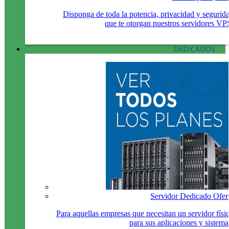
Disponga de toda la potencia, privacidad y segurid
que te otorgan nuestros servidores VP
DEDICADOS
Servidor Dedicado Ofer
Para aquellas empresas que necesitan un servidor físi
para sus aplicaciones y sistema