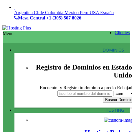
Argentina
Chile
Colombia
Mexico
Peru
USA
España
Mesa Central
+1 (305) 507 8026
Clientes
Menu
DOMINIOS
Registro de Dominios en Estado
Unido
Encuentra y Registra tu dominio a precio Rebaja
HOSTING