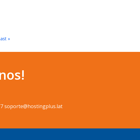
ast »
nos!
/7 soporte@hostingplus.lat