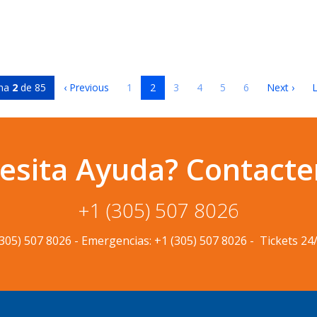
ina
2
de 85
‹ Previous
1
2
3
4
5
6
Next ›
L
esita Ayuda? Contacte
+1 (305) 507 8026
(305) 507 8026
-
Emergencias:
+1 (305) 507 8026
-
Tickets 24