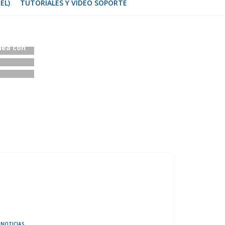
EL)
TUTORIALES Y VIDEO SOPORTE
ía para
s desde
nea con
NOTICIAS