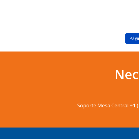
Pág
Nec
Soporte Mesa Central
+1 