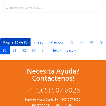
Publicado en:
22 mayo, 2020
Página
80
de 85
« First
‹ Previous
76
77
78
79
80
81
82
83
84
Next ›
Last »
Necesita Ayuda?
Contactenos!
+1 (305) 507 8026
Soporte Mesa Central
+1 (305) 507 8026
-
Emergencias:
+1 (305) 507 8026
-